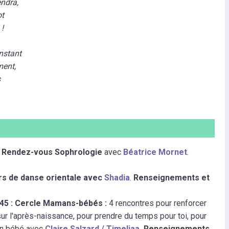
endra,
ot
 !
instant
ment,
s
 : Rendez-vous Sophrologie
avec
Béatrice Mornet
.
urs de danse orientale avec
Shadia
.
Renseignements et
h45 : Cercle Mamans-bébés :
4 rencontres pour renforcer
sur l'après-naissance, pour prendre du temps pour toi, pour
on bébé avec
Claire Salzard / Timeliaa
. Renseignements