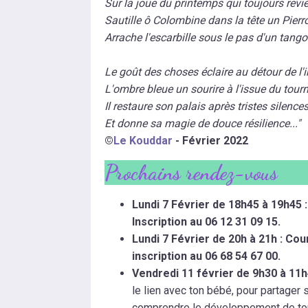
Sur la joue du printemps qui toujours revi
Sautille ô Colombine dans la tête un Pierr
Arrache l'escarbille sous le pas d'un tango
Le goût des choses éclaire au détour de l'
L'ombre bleue un sourire à l'issue du tour
Il restaure son palais après tristes silence
Et donne sa magie de douce résilience..."
©
Le Kouddar
- Février 2022
Prochains rendez-vous
Lundi 7 Février de 18h45 à 19h45
Inscription au 06 12 31 09 15.
Lundi 7 Février de 20h à 21h : Co
inscription au 06 68 54 67 00.
Vendredi 11 février de 9h30 à 11
le lien avec ton bébé, pour partager 
comprendre le développement de t