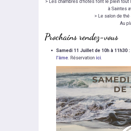
> Les chambres d'hôtes font le plein tou
à Saintes a
> Le salon de thé e
Au pl
Prochains rendez-vous
Samedi 11 Juillet de 10h à 11h30 :
l'âme
. Réservation
ici
.