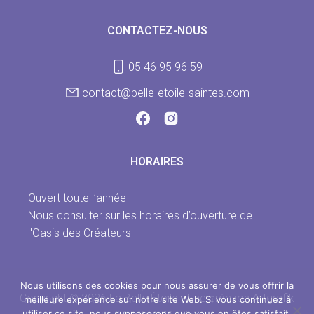
CONTACTEZ-NOUS
05 46 95 96 59
contact@belle-etoile-saintes.com
HORAIRES
Ouvert toute l’année
Nous consulter sur les horaires d’ouverture de
l'Oasis des Créateurs
Nous utilisons des cookies pour nous assurer de vous offrir la
Copyright © 2026 La Belle Étoile - Une création Artgrafik
meilleure expérience sur notre site Web. Si vous continuez à
utiliser ce site, nous supposerons que vous en êtes satisfait.