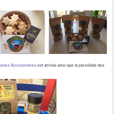
raines Buissonnières
est arrivée ainsi que la persillade des