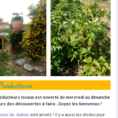
Producteurs
roducteurs locaux est ouverte du mercredi au dimanche
jours des découvertes à faire...Soyez les bienvenus !
eurs de Jeanne
sont arrivés ! Il y a aussi les étoiles pour