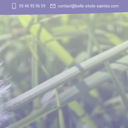
05 46 95 96 59
contact@belle-etoile-saintes.com