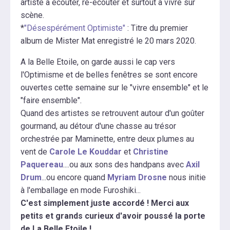
artiste à écouter, ré-écouter et surtout à vivre sur
scène.
*
"Désespérément Optimiste"
: Titre du premier
album de Mister Mat enregistré le 20 mars 2020.
A la Belle Etoile, on garde aussi le cap vers
l'Optimisme et de belles fenêtres se sont encore
ouvertes cette semaine sur le "vivre ensemble" et le
"faire ensemble".
Quand des artistes se retrouvent autour d'un goûter
gourmand, au détour d'une chasse au trésor
orchestrée par Maminette, entre deux plumes au
vent de
Carole Le Kouddar
et
Christine
Paquereau
....ou aux sons des handpans avec
Axil
Drum
...ou encore quand
Myriam Drosne
nous initie
à l'emballage en mode Furoshiki...
C'est simplement juste accordé ! Merci aux
petits et grands curieux d'avoir poussé la porte
de La Belle Etoile !