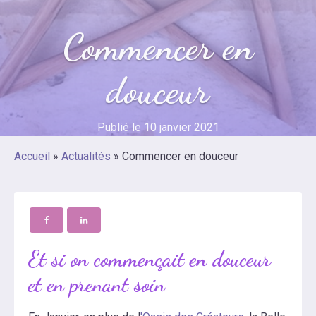
Commencer en
douceur
Publié le
10 janvier 2021
Accueil
»
Actualités
»
Commencer en douceur
Et si on commençait en douceur
et en prenant soin