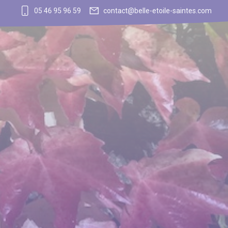
05 46 95 96 59
contact@belle-etoile-saintes.com