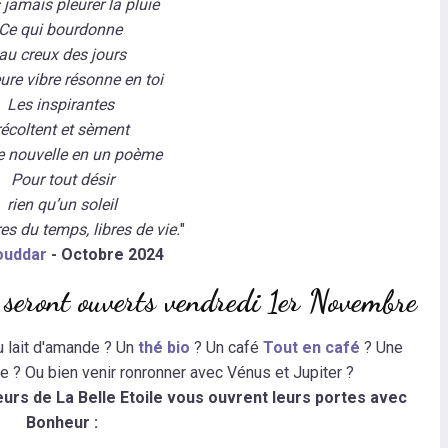
jamais pleurer la pluie
Ce qui bourdonne
au creux des jours
re vibre résonne en toi
Les inspirantes
récoltent et sèment
e nouvelle en un poème
Pour tout désir
rien qu’un soleil
es du temps, libres de vie.
"
ouddar
- Octobre 2024
s seront ouverts vendredi 1er Novembre
u lait d'amande ? Un
thé bio
? Un café
Tout en café
? Une
 ? Ou bien venir ronronner avec Vénus et Jupiter ?
eurs de La Belle Etoile vous ouvrent leurs portes avec
Bonheur :