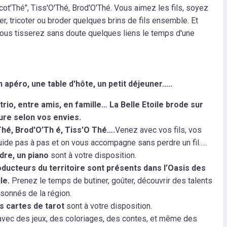
icot'Thé", Tiss'O'Thé, Brod'O'Thé. Vous aimez les fils, soyez
er, tricoter ou broder quelques brins de fils ensemble. Et
ous tisserez sans doute quelques liens le temps d'une
apéro, une table d'hôte, un petit déjeuner.....
trio, entre amis, en famille…
La Belle Etoile brode sur
re selon vos envies.
’Thé, Brod’O’Th é, Tiss’O Thé….
Venez avec vos fils, vos
uide pas à pas et on vous accompagne sans perdre un fil…..
dre, un piano
sont à votre disposition.
ducteurs du territoire sont présents dans l’Oasis des
le.
Prenez le temps de butiner, goûter, découvrir des talents
isonnés de la région.
es cartes de tarot
sont à votre disposition.
vec des jeux, des coloriages, des contes, et même des