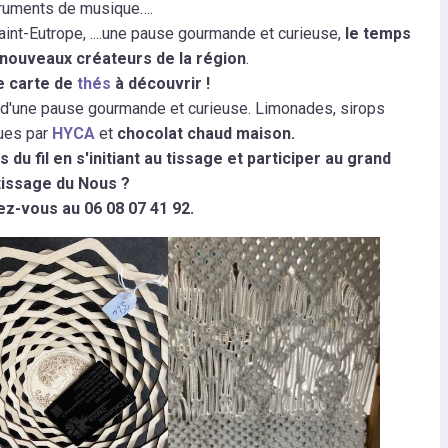
truments de musique….
aint-Eutrope, ....une pause gourmande et curieuse,
le temps
 nouveaux créateurs de la région
.
e carte de
thés
à découvrir !
ps d'une pause gourmande et curieuse. Limonades, sirops
ques par
HYCA
et
chocolat chaud maison.
du fil en s'initiant au tissage et participer au grand
tissage du Nous ?
ez-vous au 06 08 07 41 92.