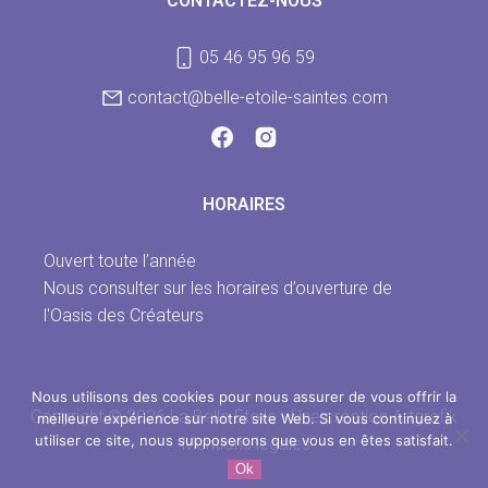
CONTACTEZ-NOUS
05 46 95 96 59
contact@belle-etoile-saintes.com
HORAIRES
Ouvert toute l’année
Nous consulter sur les horaires d’ouverture de
l'Oasis des Créateurs
Nous utilisons des cookies pour nous assurer de vous offrir la
Copyright © 2026 La Belle Étoile - Une création Artgrafik
meilleure expérience sur notre site Web. Si vous continuez à
utiliser ce site, nous supposerons que vous en êtes satisfait.
Mentions légales
Ok