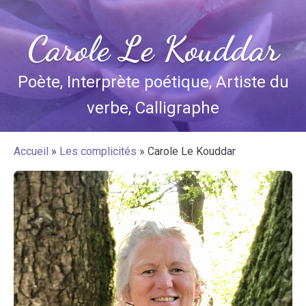
Carole Le Kouddar
Poète, Interprète poétique, Artiste du
verbe, Calligraphe
Accueil
»
Les complicités
»
Carole Le Kouddar