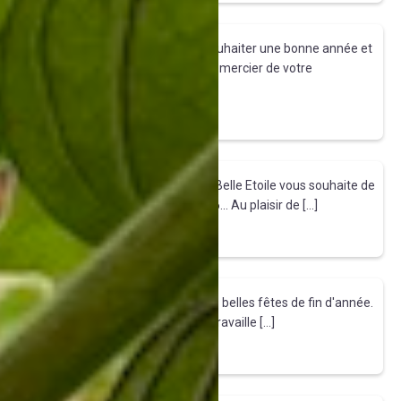
Merci
Encore quelques jours pour vous souhaiter une bonne année et
surtout prendre le temps de vous remercier de votre
engagement, […]
Tirez le fil
Bon bout d'an
Pour les dernières heures 2025, La Belle Etoile vous souhaite de
douces lumières sur le chemin 2026... Au plaisir de […]
Tirez le fil
Joyeux Noël et douce fin d'année
La Belle Etoile vous souhaite de très belles fêtes de fin d'année.
Depuis plus d'un an, La Belle Etoile travaille […]
Tirez le fil