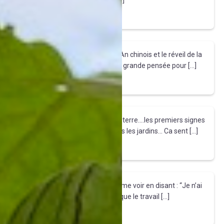
la Charente, des tempêtes et des […]
Tirez le fil
Nouvel an
Mardi 17 Février sonnera le Nouvel An chinois et le réveil de la
nature, l'arrivée du Printemps....Une grande pensée pour […]
Tirez le fil
Boutons de Soleil
Ca chante.... Ca crépite.... Ca sort de terre....les premiers signes
du renouveau se font entendre dans les jardins... Ca sent […]
Tirez le fil
Ailes d'ange
" Beaucoup de personnes viennent me voir en disant : “Je n’ai
jamais peint.” C’est précisément là que le travail […]
Tirez le fil