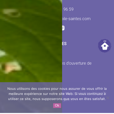
05 46 95 96 59
contact@belle-etoile-saintes.com
HORAIRES
Ouvert toute l’année
Nous consulter sur les horaires d’ouverture de
l'Oasis des Créateurs
Nous utilisons des cookies pour nous assurer de vous offrir la
Copyright © 2026 La Belle Étoile - Une création Artgrafik
meilleure expérience sur notre site Web. Si vous continuez à
utiliser ce site, nous supposerons que vous en êtes satisfait.
Mentions légales
Ok