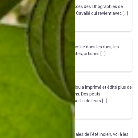
Tout en rond !
Changement de décor ! Après le succès des lithographies de
Pousse Caillou, c'est au tour d'Elvire Cavalié qui revient avec […]
Tirez le fil
Etoilée !
C'est parti ! La fête des Lumières scintille dans les rues, les
marchés de Noël font briller les artistes, artisans […]
Tirez le fil
Lithographies
L'atelier de lithographie Pousse Caillou a imprimé et édité plus de
600 lithographies originales en 25 ans. Des petits
formats jusqu'au 120x160cm sont sortis de leurs […]
Tirez le fil
Refroidissement
Après les magnifiques aurores boréales de l'été indien, voilà les