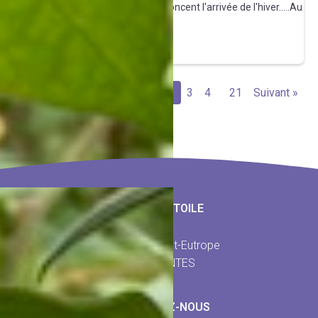
premiers refroidissements qui annoncent l'arrivée de l'hiver.....Au
jardin, on cueille […]
Tirez le fil
…
« Précédent
1
2
3
4
21
Suivant »
LA BELLE ÉTOILE
20 Rue Saint-Eutrope
17100 SAINTES
CONTACTEZ-NOUS